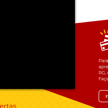
Para
apre
RG, 
Faça
2
ertas